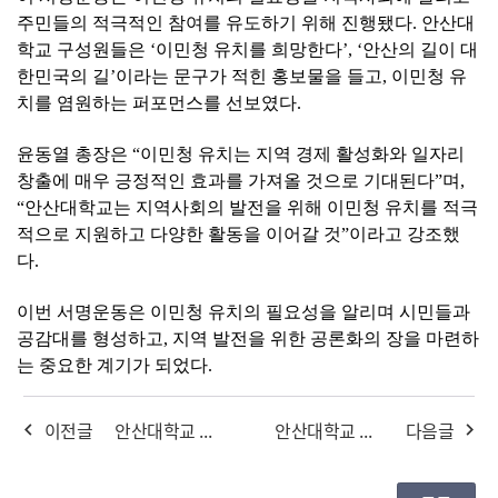
주민들의 적극적인 참여를 유도하기 위해 진행됐다
.
안산대
학교 구성원들은
‘
이민청 유치를 희망한다
’, ‘
안산의 길이 대
한민국의 길
’
이라는 문구가 적힌 홍보물을 들고
,
이민청 유
치를 염원하는 퍼포먼스를 선보였다
.
윤동열 총장은
“
이민청 유치는 지역 경제 활성화와 일자리
창출에 매우 긍정적인 효과를 가져올 것으로 기대된다
”
며
,
“
안산대학교는 지역사회의 발전을 위해 이민청 유치를 적극
적으로 지원하고 다양한 활동을 이어갈 것
”
이라고 강조했
다
.
이번 서명운동은 이민청 유치의 필요성을 알리며 시민들과
공감대를 형성하고
,
지역 발전을 위한 공론화의 장을 마련하
는 중요한 계기가 되었다
.
이전글
안산대학교 윤동열 총장, ‘청소년 불법 사이버도박 근절 릴레이’ 동참
안산대학교 대학일자리플러스센터, '2024년 AU 취업 박람회' 성황리에 개최
다음글
navigate_before
navigate_next