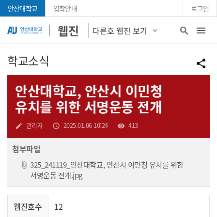
Skip Menu
안산대학교
입학안내
로그인
안산대학교 웹진
웹진
search
학교소식
공
share
안산대학교, 안산시 이민청
유치를 위한 서명운동 전개
작성자
작성일
조회수
관리자
2025.01.06 10:24
413
create
access_time
visibility
첨부파일
325_241119_안산대학교, 안산시 이민청 유치를 위한
파일 다운로드
서명운동 전개.jpg
웹진호수
12