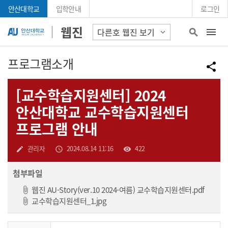
Skip Menu
안산대학교
입학안내
로그인
안산대학교 웹진
웹진
search
프로그램소개
공
share
[교수학습지원센터] 2024
안산대학교 교수학습지원센터
프로그램 안내
작성자
작성일
조회수
관리자
2024.08.14 11:16
422
create
access_time
visibility
첨부파일
파일 
웹진 AU-Story(ver.10 2024-여름) 교수학습지원센터.pdf
파일 다운로드
교수학습지원센터_1.jpg