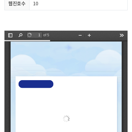
웹진호수
10