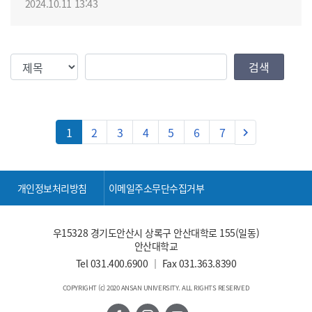
2024.10.11 13:43
검색조건
검색값
검색
다음
1
2
3
4
5
6
7
keyboard_arrow_right
개인정보처리방침
이메일주소무단수집거부
우15328 경기도안산시 상록구 안산대학로 155(일동)
안산대학교
Tel
031.400.6900
｜ Fax 031.363.8390
COPYRIGHT (c) 2020 ANSAN UNIVERSITY. ALL RIGHTS RESERVED