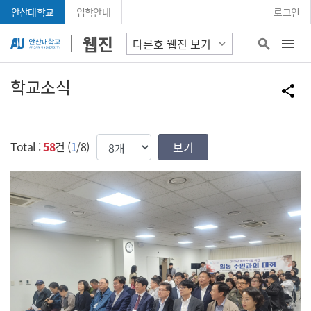
Skip Menu
안산대학교
입학안내
로그인
안산대학교 웹진
웹진
search
학교소식
공
share
한번에 보여질 게시물 갯수
Total :
58
건 (
1
/8)