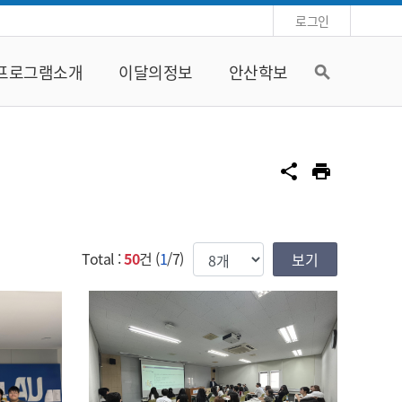
로그인
프로그램소개
이달의정보
안산학보
search
공유
share
print
한번에 보여질 게시물 갯수
Total :
50
건 (
1
/7)