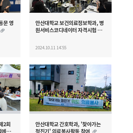
동문 영
안산대학교 보건의료정보학과, 병
료
원서비스코디네이터 자격시험 전
원 합격
2024.10.11 14:55
제2회
안산대학교 간호학과, '찾아가는
벌에서
청진기' 의료봉사활동 참여